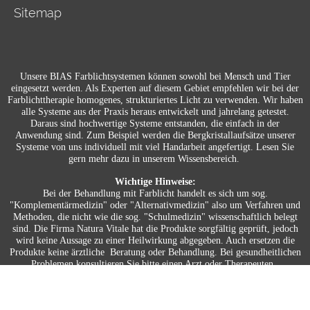
Sitemap
Unsere BIAS Farblichtsystemen können sowohl bei Mensch und Tier
eingesetzt werden. Als Experten auf diesem Gebiet empfehlen wir bei der
Farblichttherapie homogenes, strukturiertes Licht zu verwenden. Wir haben
alle Systeme aus der Praxis heraus entwickelt und jahrelang getestet.
Daraus sind hochwertige Systeme entstanden, die einfach in der
Anwendung sind. Zum Beispiel werden die Bergkristallaufsätze unserer
Systeme von uns individuell mit viel Handarbeit angefertigt. Lesen Sie
gern mehr dazu in unserem Wissensbereich.
Wichtige Hinweise:
Bei der Behandlung mit Farblicht handelt es sich um sog.
"Komplementärmedizin" oder "Alternativmedizin" also um Verfahren und
Methoden, die nicht wie die sog. "Schulmedizin" wissenschaftlich belegt
sind. Die Firma Natura Vitale hat die Produkte sorgfältig geprüft, jedoch
wird keine Aussage zu einer Heilwirkung abgegeben. Auch ersetzen die
Produkte keine ärztliche Beratung oder Behandlung. Bei gesundheitlichen
Problemen konsultieren Sie bitte einen Arzt oder Therapeuten.
FLOW® SHOPSOFTWARE